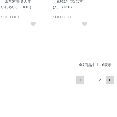
「山水紫明/さんす
「花結び/はなむす
いしめい」（K10）
び」（K10）
SOLD OUT
SOLD OUT
全
7
商品中
1 - 6
表示
1
2