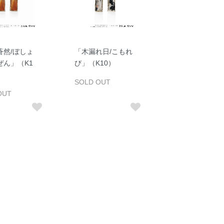
蒼然/ぼしょ
「木漏れ日/こもれ
ぜん」（K1
び」（K10）
SOLD OUT
OUT