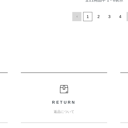
全
21
商品中
1 - 6
表示
1
2
3
4
RETURN
返品について